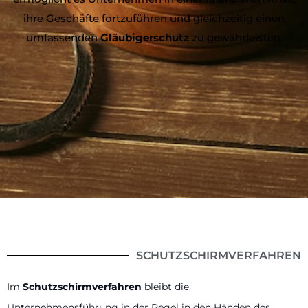
ihre Geschäfte fortzuführen und gleichzeitig einen
umfassenden
Gläubigerschutz
zu gewährleisten.
SCHUTZSCHIRMVERFAHREN
Im
Schutzschirmverfahren
bleibt die
Unternehmensführung in der Regel in den Händen des