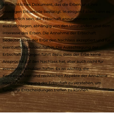
ein rechtliches Dokument, das die Erben und ihre
jeweiligen Erbanteile bestätigt. In einigen Fällen kann es
erforderlich sein, die Erbschaft anzunehmen oder
auszuschlagen, abhängig von den Umständen und dem
Interesse des Erben. Die Annahme der Erbschaft
bedeutet, dass der Erbe den Nachlass akzeptiert und für
eventuelle Schulden haftet. Die Ausschlagung der
Erbschaft hingegen führt dazu, dass der Erbe keine
Ansprüche auf den Nachlass hat, aber auch nicht für
eventuelle Schulden haftet. Es ist wichtig, die
Konsequenzen und rechtlichen Aspekte der Annahme
oder Ausschlagung der Erbschaft zu verstehen, um
fundierte Entscheidungen treffen zu können.