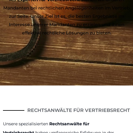
Mandanten bei rechtlichen Angelegenheiten im Vertrieb
zur Seite. Unser Ziel ist es, die besten Ergebnisse im
Interesse unserer Mandanten zu erzielen und ihnen
effektive rechtliche Lösungen zu bieten.
RECHTSANWÄLTE FÜR VERTRIEBSRECHT
Unsere spezialisierten
Rechtsanwälte für
Vertriebsrecht
haben umfangreiche Erfahrung in der