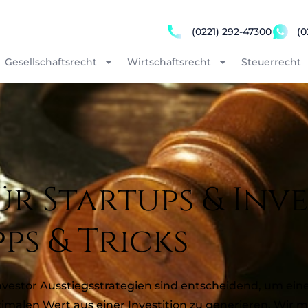
(0221) 292-47300
(0
Gesellschaftsrecht
Wirtschaftsrecht
Steuerrecht
ür Startups & Inv
pps & Tricks
estor Ausstiegsstrategien sind entscheidend, um eine
alen Wert aus einer Investition zu generieren. Wir 