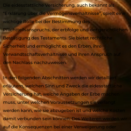
Die eidesstattliche Versicherung, auch bekannt als
“Erklärung über die Vermögensverhältnisse”, spielt eine
wichtige Rolle bei der Bestimmung des
Pflichtteilsanspruchs, der erbfolge und der gerichtlichen
Bestätigung des Testaments. Sie bietet rechtliche
Sicherheit und ermöglicht es den Erben, ihre
Verwandtschaftsverhältnisse und ihren Anspruch auf
den Nachlass nachzuweisen.
In den folgenden Abschnitten werden wir detailliert
erläutern, welchen Sinn und Zweck die eidesstattliche
Versicherung hat, welche Angaben der Erbe machen
muss, unter welchen Voraussetzungen sie verlangt
werden kann, wie sie abzugeben ist und welche Kosten
damit verbunden sein können. Des Weiteren werden wir
auf die Konsequenzen bei einer Verweigerung oder