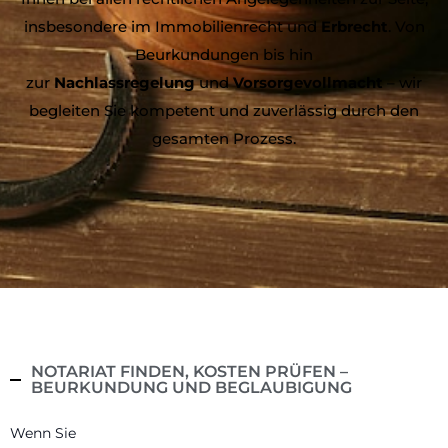
insbesondere im Immobilienrecht und
Erbrecht
. Von
Beurkundungen bis hin
zur
Nachlassregelung
und
Vorsorgevollmacht
– wir
begleiten Sie kompetent und zuverlässig durch den
gesamten Prozess.
NOTARIAT FINDEN, KOSTEN PRÜFEN –
BEURKUNDUNG UND BEGLAUBIGUNG
Wenn Sie