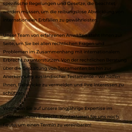
spezifische Regelungen und Gesetze, die beachtet
werden müssen, um die reibungslose Abwicklung von
internationalen Erbfällen zu gewährleisten.
Unser Team von erfahrenen Anwälten steht Ihnen zur
Seite, um Sie bei allen rechtlichen Fragen und
Problemen im Zusammenhang mit internationalem
Erbrecht zu unterstützen. Von der rechtlichen Beratung
über die Gestaltung von Testamenten bis hin zur
Anerkennung ausländischer Testamente – wir helfen
Ihnen, Fallstricke zu vermeiden und Ihre Interessen zu
schützen.
Vertrauen Sie auf unsere langjährige Expertise im
internationalen Erbrecht. Kontaktieren Sie uns noch
heute, um einen Termin zu vereinbaren!