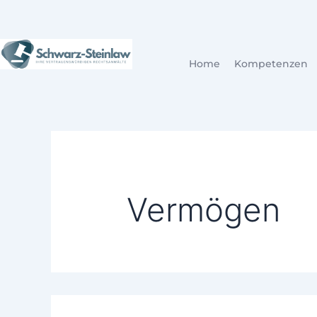
Search
Skip
for:
to
content
Home
Kompetenzen
Vermögen