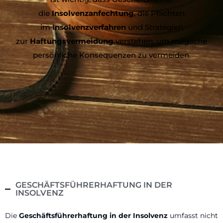
die
Insolvenzanfechtung
, die Pflichten
im
Insolvenzverfahren
und Strategien
zur
Haftungsvermeidung
verstehen, um mögliche
persönliche Konsequenzen zu vermeiden.
GESCHÄFTSFÜHRERHAFTUNG IN DER
INSOLVENZ
Die
Geschäftsführerhaftung in der Insolvenz
umfasst nicht